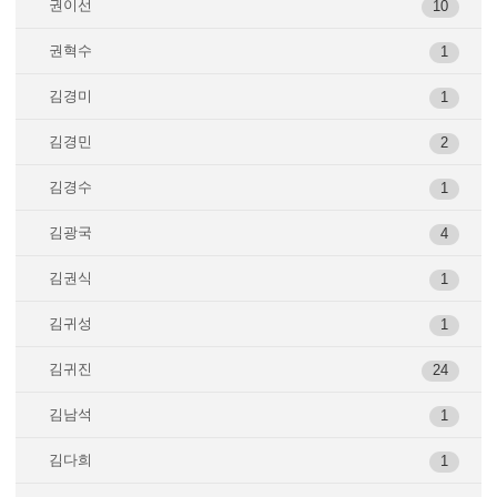
권이선
10
권혁수
1
김경미
1
김경민
2
김경수
1
김광국
4
김권식
1
김귀성
1
김귀진
24
김남석
1
김다희
1