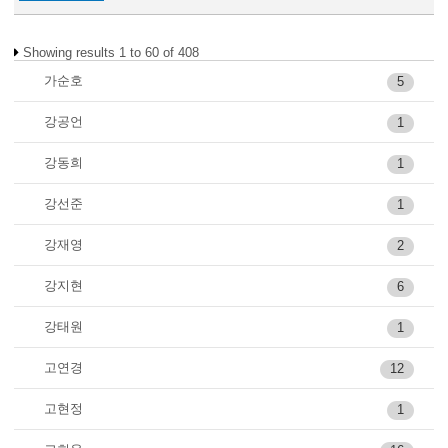
Showing results 1 to 60 of 408
가순호
5
강공언
1
강동희
1
강선준
1
강재영
2
강지현
6
강태원
1
고연경
12
고현정
1