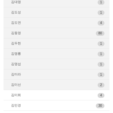
김대명
1
김도성
1
김도연
4
김동영
80
김두헌
1
김명룡
1
김명섭
1
김미라
1
김미선
2
김미희
4
김민경
30