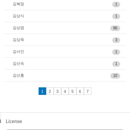
김복정
1
김상식
1
김상엽
96
김상욱
3
김서인
1
김선숙
1
김선홍
10
1
2
3
4
5
6
7
License