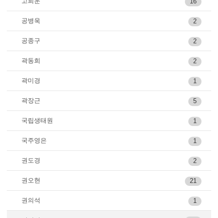
고희운
16
공병욱
2
공종구
2
곽동희
2
곽미경
1
곽장근
5
국립생태원
1
국주영은
1
권도경
2
권오현
21
권의석
1