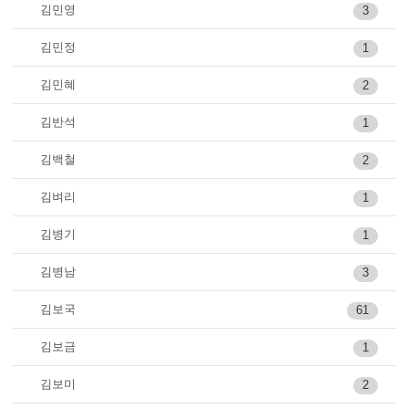
김민영
3
김민정
1
김민혜
2
김반석
1
김백철
2
김벼리
1
김병기
1
김병남
3
김보국
61
김보금
1
김보미
2