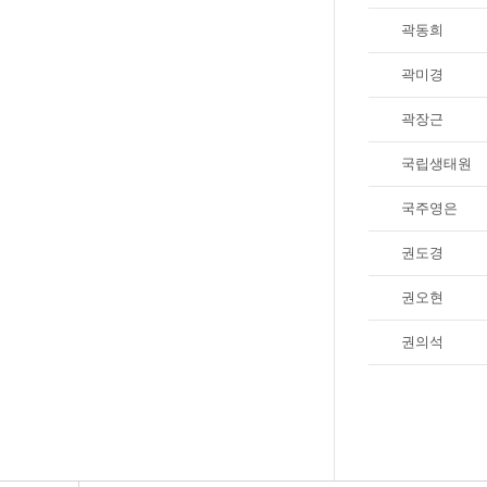
곽동희
곽미경
곽장근
국립생태원
국주영은
권도경
권오현
권의석