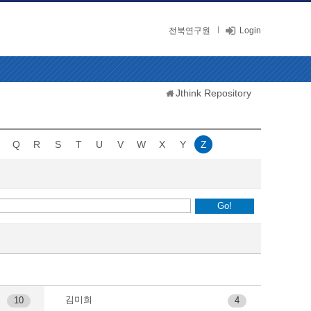
전북연구원
Login
Jthink Repository
Q
R
S
T
U
V
W
X
Y
Z
김미희
10
4