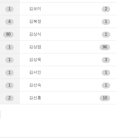
김보미
1
2
김복정
4
1
김상식
80
1
김상엽
1
96
김상욱
1
3
김서인
1
1
김선숙
1
1
김선홍
2
10