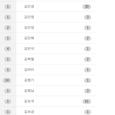
김민경
1
30
김민영
1
3
김민정
2
1
김민혜
1
2
김반석
4
1
김백철
1
2
김벼리
1
1
김병기
24
1
김병남
1
3
김보국
1
61
김보금
1
1