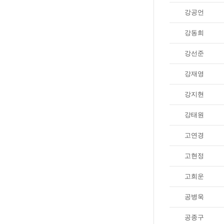
강공언
강동희
강선준
강재영
강지현
강태원
고연경
고현정
고희운
공병욱
공종구