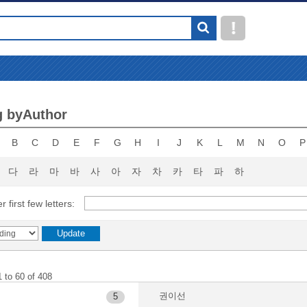
g byAuthor
B
C
D
E
F
G
H
I
J
K
L
M
N
O
P
다
라
마
바
사
아
자
차
카
타
파
하
r first few letters:
 to 60 of 408
권이선
5