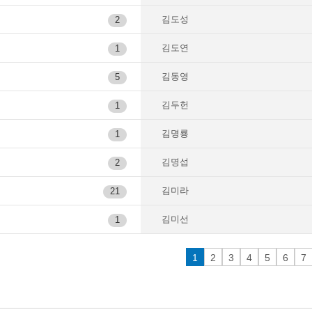
김도성
2
김도연
1
김동영
5
김두헌
1
김명룡
1
김명섭
2
김미라
21
김미선
1
1
2
3
4
5
6
7