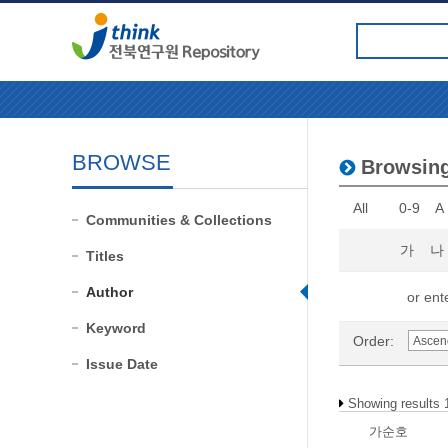
BROWSE
Browsin
All
0-9
A
Communities & Collections
가
나
Titles
Author
or ente
Keyword
Order:
Issue Date
Showing results 1
가순호