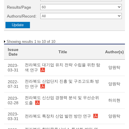
Results/Page
Authors/Record:
Showing results 1 to 10 of 10
Issue
Title
Author(s)
Date
전라북도 대기업 유치 전략 수립을 위한 탐
2023-
양원탁
03-31
색 연구
전라북도 산업단지 진흥 및 구조고도화 방
2022-
양원탁
07-31
안 연구
전라북도 신산업 경쟁력 분석 및 우선순위
2023-
하의현
02-28
도출
2023-
전라북도 특장차 산업 발전 방안 연구
양원탁
03-31