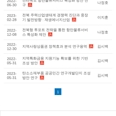
전라북도 항만물류서비스 특성화 방안 연
2022-
나정호
06-30
구
전북 주력산업생태계 경쟁력 진단과 중장
2023-
이지훈
02-28
기 발전방향 : 재생에너지산업
전북형 투포트 전략을 통한 항만물류서비
2022-
나정호
12-08
스 특성화 제안
2022-
지역사랑상품권 정책효과 분석 연구용역
김시백
12-30
지역특화금융 지원기능 확보를 위한 기반
2022-
김시백
05-31
조성 방안
탄소소재부품 공공민간 연구개발단지 조성
2023-
김시백
05-31
방안 연구
1