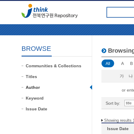
BROWSE
Browsin
All
A
B
Communities & Collections
가
나
Titles
Author
or ente
Keyword
Sort by:
Issue Date
Showing results 1
Issue Date