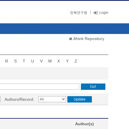
전북연구원
Login
Jthink Repository
R
S
T
U
V
W
X
Y
Z
Authors/Record:
Author(s)