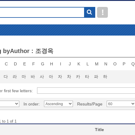
g byAuthor : 조경옥
C
D
E
F
G
H
I
J
K
L
M
N
O
P
Q
다
라
마
바
사
아
자
차
카
타
파
하
r first few letters:
In order:
Results/Page
 to 1 of 1
Title