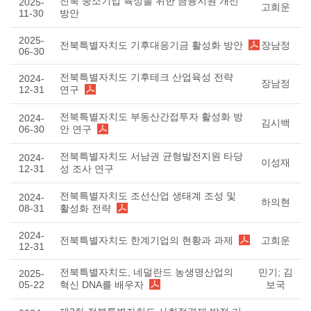
전북 중소기업 육성을 위한 금융지원 개선
2025-
고희운
11-30
방안
2025-
전북특별자치도 기후대응기금 활성화 방안
장남정
06-30
전북특별자치도 기후테크 산업육성 전략
2024-
장남정
12-31
연구
전북특별자치도 부동산간접투자 활성화 방
2024-
김시백
06-30
안 연구
전북특별자치도 서남권 균형발전지원 타당
2024-
이성재
12-31
성 조사 연구
전북특별자치도 조선산업 생태계 조성 및
2024-
하의현
08-31
활성화 전략
2024-
전북특별자치도 한계기업의 현황과 과제
고희운
12-31
전북특별자치도, 네덜란드 농생명산업의
민기; 김
2025-
05-22
혁신 DNA를 배우자
보국