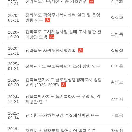
전라북도 건축자산 진흥 기초연구
장성화
12-31
전라북도 광역주거복지센터 설립 및 운영
2020-
장성화
03-31
방향 연구
전라북도 도시재생사업 실태 조사 통한 관
2020-
오병록
10-30
리방안 모색
2020-
전라북도 자원순환시행계획
장남정
12-31
2025-
전북자치도 수소특화단지 조성 방향 연구
이지훈
01-31
전북특별자치도 글로벌생명경제도시 종합
2026-
황영모
03-20
계획 (2026~2035)
전북특별자치도 농촌특화지구 운영 및 관
2024-
장성화
12-31
리방안 연구
2021-
전주천 국가하천구간 수질개선방안 연구
김보국
09-14
2019-
정읍시 신성장동력 발전사업 발굴 연구
장성화