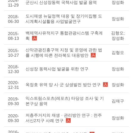
2024-
군산시 신성장동력 국책사업 발굴 용역
장성화
11-29
도시재생 뉴딜정책 대응 및 장기미집행 도
2018-
장성화
06-30
시계획시설활용 사업발굴연구
백제역사유적지구 통합관광시스템 구축계
김형오;
2015-
08-13
획
장성화
산악관광진흥구역 지정 및 운영에 관한 법
2015-
김형오
10-27
률 시행에 따른 전라북도 대응방안
2018-
신성장 동력사업 발굴을 위한 연구
장성화
12-30
2020-
옥정호 유역 양 시·군 상생발전 방안 연구
장성화
12-31
익스트림스포츠(레포츠) 타당성 조사 및 기
2019-
김재구
09-30
본구상 용역
저층주거지의 재생 · 관리방안 연구 : 전주
2020-
장성화
09-30
서신2지구 사례 연구
2016-