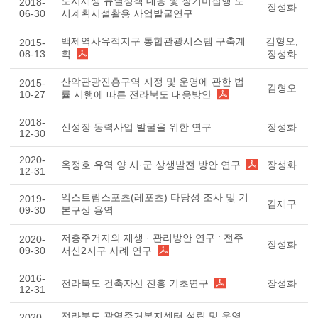
도시재생 뉴딜정책 대응 및 장기미집행 도
2018-
장성화
06-30
시계획시설활용 사업발굴연구
백제역사유적지구 통합관광시스템 구축계
김형오;
2015-
08-13
획
장성화
산악관광진흥구역 지정 및 운영에 관한 법
2015-
김형오
10-27
률 시행에 따른 전라북도 대응방안
2018-
신성장 동력사업 발굴을 위한 연구
장성화
12-30
2020-
옥정호 유역 양 시·군 상생발전 방안 연구
장성화
12-31
익스트림스포츠(레포츠) 타당성 조사 및 기
2019-
김재구
09-30
본구상 용역
저층주거지의 재생 · 관리방안 연구 : 전주
2020-
장성화
09-30
서신2지구 사례 연구
2016-
전라북도 건축자산 진흥 기초연구
장성화
12-31
전라북도 광역주거복지센터 설립 및 운영
2020-