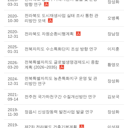
장성화
03-31
방향 연구
전라북도 도시재생사업 실태 조사 통한 관
2020-
오병록
10-30
리방안 모색
2020-
전라북도 자원순환시행계획
장남정
12-31
2025-
전북자치도 수소특화단지 조성 방향 연구
이지훈
01-31
전북특별자치도 글로벌생명경제도시 종합
2026-
황영모
03-20
계획 (2026~2035)
전북특별자치도 농촌특화지구 운영 및 관
2024-
장성화
12-31
리방안 연구
2021-
전주천 국가하천구간 수질개선방안 연구
김보국
09-14
2019-
정읍시 신성장동력 발전사업 발굴 연구
장성화
11-30
2019-
제2차 전라북도 건축기본계획
이성재