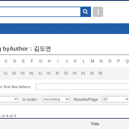
g byAuthor : 김도연
C
D
E
F
G
H
I
J
K
L
M
N
O
P
Q
다
라
마
바
사
아
자
차
카
타
파
하
r first few letters:
In order:
Results/Page
 to 4 of 4
Title