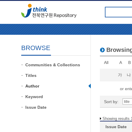
BROWSE
Browsin
All
A
B
Communities & Collections
가
나
Titles
Author
or ente
Keyword
Sort by:
Issue Date
Showing results 1
Issue Date