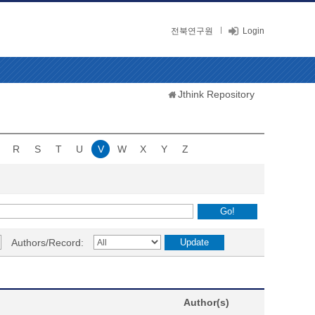
전북연구원
Login
Jthink Repository
R
S
T
U
V
W
X
Y
Z
Authors/Record:
Author(s)