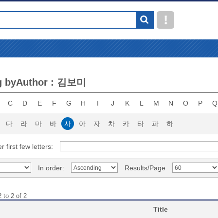
g byAuthor : 김보미
C
D
E
F
G
H
I
J
K
L
M
N
O
P
Q
다
라
마
바
사
아
자
차
카
타
파
하
r first few letters:
In order:
Results/Page
 to 2 of 2
Title