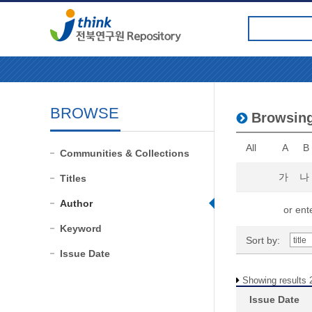
BROWSE
Browsin
All
A
B
Communities & Collections
가
나
Titles
Author
or ente
Keyword
Sort by:
Issue Date
Showing results 2
Issue Date