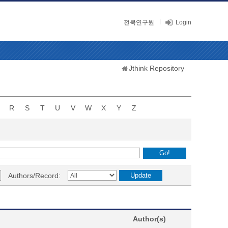
전북연구원
Login
Jthink Repository
R
S
T
U
V
W
X
Y
Z
Authors/Record:
Author(s)