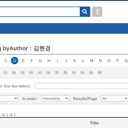
g byAuthor : 김현경
C
D
E
F
G
H
I
J
K
L
M
N
O
P
Q
다
라
마
바
사
아
자
차
카
타
파
하
r first few letters:
In order:
Results/Page
 to 1 of 1
Title