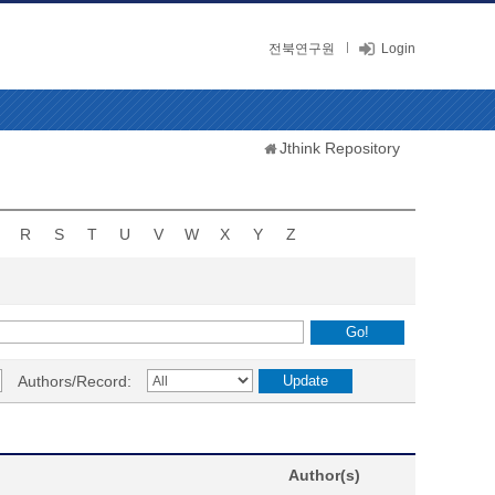
전북연구원
Login
Jthink Repository
R
S
T
U
V
W
X
Y
Z
Authors/Record:
Author(s)