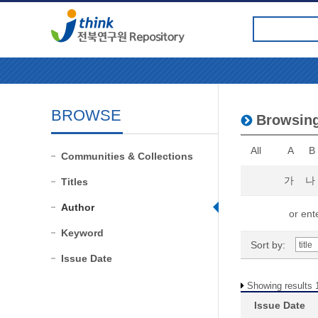
BROWSE
Browsin
All
A
B
Communities & Collections
가
나
Titles
Author
or ente
Keyword
Sort by:
Issue Date
Showing results 1
Issue Date