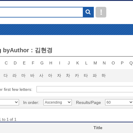
g byAuthor : 김현경
C
D
E
F
G
H
I
J
K
L
M
N
O
P
Q
다
라
마
바
사
아
자
차
카
타
파
하
r first few letters:
In order:
Results/Page
 to 1 of 1
Title