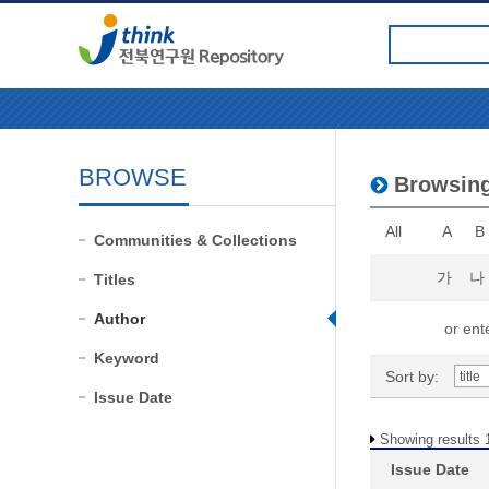
BROWSE
Browsin
All
A
B
Communities & Collections
가
나
Titles
Author
or ente
Keyword
Sort by:
Issue Date
Showing results 1
Issue Date