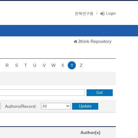
전북연구원
Login
Jthink Repository
R
S
T
U
V
W
X
Y
Z
Authors/Record:
Author(s)