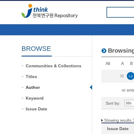
BROWSE
Browsin
All
A
B
Communities & Collections
가
나
Titles
Author
or ente
Keyword
Sort by:
Issue Date
Showing results 3
Issue Date