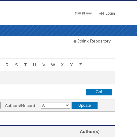
전북연구원
Login
Jthink Repository
R
S
T
U
V
W
X
Y
Z
Authors/Record:
Author(s)