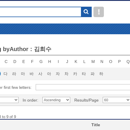
g byAuthor : 김희수
C
D
E
F
G
H
I
J
K
L
M
N
O
P
Q
다
라
마
바
사
아
자
차
카
타
파
하
r first few letters:
In order:
Results/Page
 to 9 of 9
Title