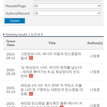
Results/Page
Authors/Record:
Showing results 1 to 9 of 9
Issue
Title
Author(s)
Date
그린암모니아, 에너지 자립과 탄소중립의
2024-
나정호
09-11
열쇠
'김 육상양식 시대', 바다의 한계를 넘는다!
2025-
: 세계로 뻗어가는 K-김 육상양식의 선도
나정호
05-28
전략
새만금 1석 3조 국가 전략! ‘K-무탄소 커플
2025-
링 시티’로 구현하는 대한민국 탄소중립 대
나정호
02-24
전환
새만금 탄소중립 콜드체인 물류·에너지 커
2025-
나정호