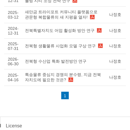
12-31
플링 시티 조성 전략 연구
새만금 트라이포트 커뮤니티 플랫폼으로
2025-
나정호
03-12
관문형 복합물류의 새 지평을 열자!
2024-
전북특별자치도 어업 활성화 방안 연구
나정호
12-31
2025-
전북형 생활물류 사업화 모델 구상 연구
나정호
07-31
2026-
전북형 수산업 특화 발전방안 연구
나정호
06-30
특송물류 중심지 경쟁의 분수령, 지금 전북
2025-
나정호
04-16
자치도에 필요한 것은?
1
License