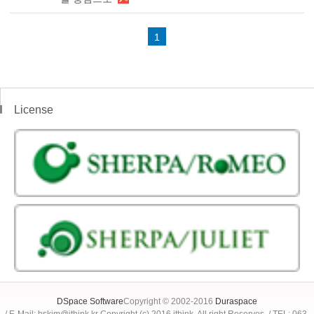
1
License
DSpace Software
Copyright © 2002-2016
Duraspace
/ E-Mail: hskim@jthink.kr Copyright (c) 2016 jthink. All right Reserves. / TEL: 063-