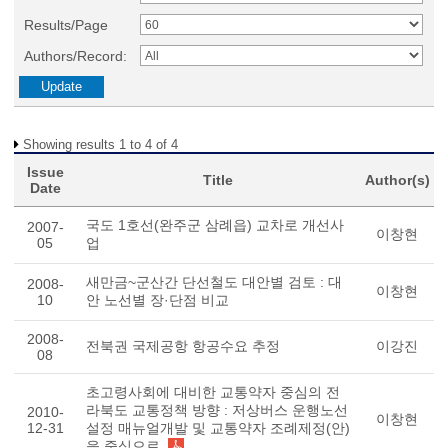
Results/Page
Authors/Record:
Showing results 1 to 4 of 4
Issue
Title
Author(s)
Date
국도 1호선(완주군 삼례읍) 교차로 개선사
2007-
이창현
05
업
새만금~군산간 단선철도 대안별 검토 : 대
2008-
이창현
10
안 노선별 장·단점 비교
2008-
전북권 국제공항 항공수요 추정
이강진
08
초고령사회에 대비한 교통약자 중심의 전
라북도 교통정책 방향 : 저상버스 운행노선
2010-
이창현
12-31
설정 매뉴얼개발 및 교통약자 조례제정(안)
을 중심으로