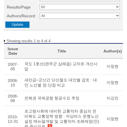
Results/Page
Authors/Record:
Showing results 1 to 4 of 4
Issue
Title
Author(s)
Date
국도 1호선(완주군 삼례읍) 교차로 개선사
2007-
이창현
05
업
새만금~군산간 단선철도 대안별 검토 : 대
2008-
이창현
10
안 노선별 장·단점 비교
2008-
전북권 국제공항 항공수요 추정
이강진
08
초고령사회에 대비한 교통약자 중심의 전
라북도 교통정책 방향 : 저상버스 운행노선
2010-
이창현
12-31
설정 매뉴얼개발 및 교통약자 조례제정(안)
을 중심으로