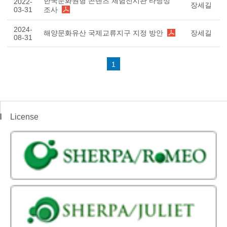
한국문화원형 콘텐츠 체험전시관 타당성
2022-
장세길
03-31
조사
2024-
해양문화유산 국제교류지구 지정 방안
장세길
08-31
1
License