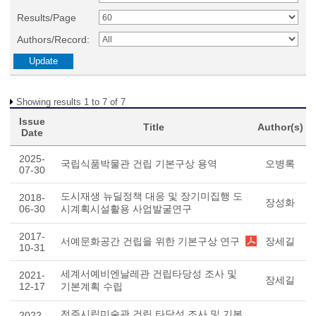
Results/Page
Authors/Record:
Showing results 1 to 7 of 7
Issue
Title
Author(s)
Date
2025-
국립식품박물관 건립 기본구상 용역
오병록
07-30
도시재생 뉴딜정책 대응 및 장기미집행 도
2018-
장성화
06-30
시계획시설활용 사업발굴연구
2017-
서예문화공간 건립을 위한 기본구상 연구
장세길
10-31
세계서예비엔날레관 건립타당성 조사 및
2021-
장세길
12-17
기본계획 수립
전주시립미술관 건립 타당성 조사 및 기본
2022-