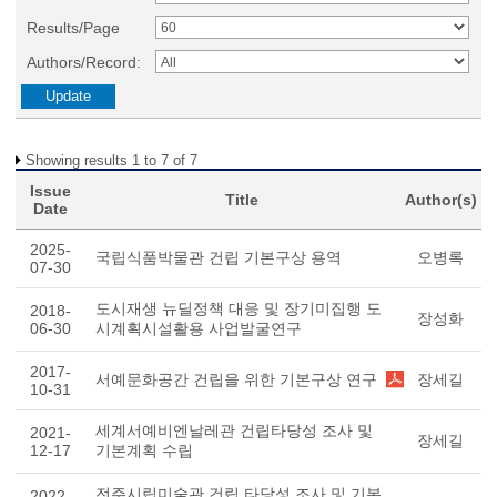
Results/Page
Authors/Record:
Showing results 1 to 7 of 7
Issue
Title
Author(s)
Date
2025-
국립식품박물관 건립 기본구상 용역
오병록
07-30
도시재생 뉴딜정책 대응 및 장기미집행 도
2018-
장성화
06-30
시계획시설활용 사업발굴연구
2017-
서예문화공간 건립을 위한 기본구상 연구
장세길
10-31
세계서예비엔날레관 건립타당성 조사 및
2021-
장세길
12-17
기본계획 수립
전주시립미술관 건립 타당성 조사 및 기본
2022-