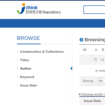
BROWSE
Browsin
All
A
B
Communities & Collections
가
나
Titles
Author
or ente
Keyword
Sort by:
Issue Date
Showing results 1
Issue Date