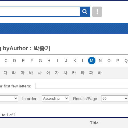
g byAuthor : 박종기
C
D
E
F
G
H
I
J
K
L
M
N
O
P
Q
다
라
마
바
사
아
자
차
카
타
파
하
r first few letters:
In order:
Results/Page
 to 1 of 1
Title