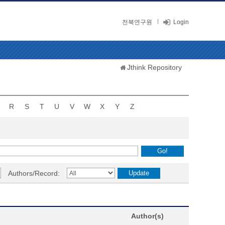
전북연구원
Login
Jthink Repository
R
S
T
U
V
W
X
Y
Z
Authors/Record:
Author(s)