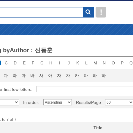
g byAuthor : 신동훈
C
D
E
F
G
H
I
J
K
L
M
N
O
P
Q
다
라
마
바
사
아
자
차
카
타
파
하
r first few letters:
In order:
Results/Page
 to 7 of 7
Title