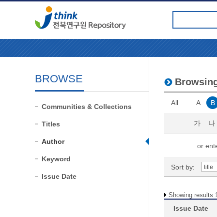
BROWSE
Browsin
All
A
B
Communities & Collections
가
나
Titles
Author
or ente
Keyword
Sort by:
Issue Date
Showing results 1
Issue Date