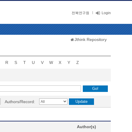
전북연구원
Login
Jthink Repository
R
S
T
U
V
W
X
Y
Z
Authors/Record:
Author(s)