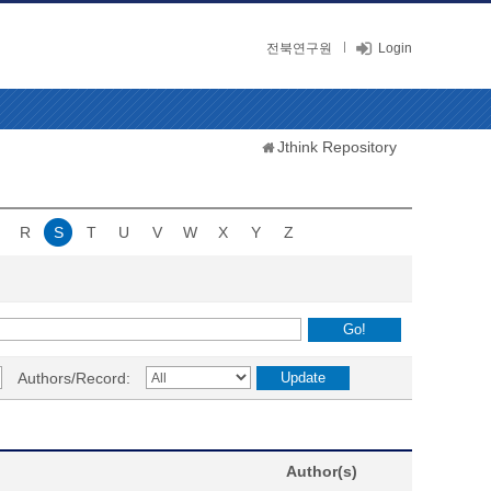
전북연구원
Login
Jthink Repository
R
S
T
U
V
W
X
Y
Z
Authors/Record:
Author(s)