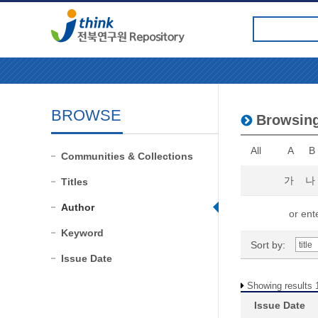
BROWSE
Browsin
All
A
B
Communities & Collections
가
나
Titles
Author
or ente
Keyword
Sort by:
Issue Date
Showing results 1
Issue Date