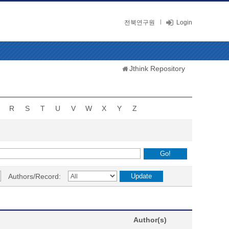
전북연구원
Login
Jthink Repository
R
S
T
U
V
W
X
Y
Z
Authors/Record:
Author(s)