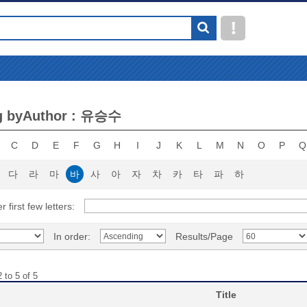
g byAuthor : 유승수
C
D
E
F
G
H
I
J
K
L
M
N
O
P
Q
다
라
마
바
사
아
자
차
카
타
파
하
r first few letters:
In order:
Results/Page
 to 5 of 5
Title