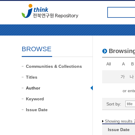
BROWSE
Browsin
All
A
B
Communities & Collections
가
나
Titles
Author
or ente
Keyword
Sort by:
Issue Date
Showing results 2
Issue Date