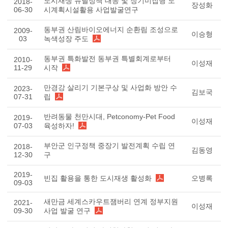
도시재생 뉴딜정책 대응 및 장기미집행 도
2018-
장성화
06-30
시계획시설활용 사업발굴연구
동부권 산림바이오에너지 순환림 조성으로
2009-
이승형
03
녹색성장 주도
동부권 특화발전 동부권 특별회계로부터
2010-
이성재
11-29
시작
만경강 살리기 기본구상 및 사업화 방안 수
2023-
김보국
07-31
립
반려동물 천만시대, Petconomy-Pet Food
2019-
이성재
07-03
육성하자!
부안군 인구정책 중장기 발전계획 수립 연
2018-
김동영
12-30
구
2019-
빈집 활용을 통한 도시재생 활성화
오병록
09-03
새만금 세계스카우트잼버리 연계 정부지원
2021-
이성재
09-30
사업 발굴 연구