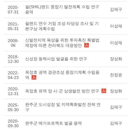
쉴(SHIL)랜드 중장기 발전계획 수립 연구
2020-
김재구
07-31
용역
쉴랜드 연수 거점 조성 타당성 조사 및 기
2021-
이성재
05-31
본구상 계획수립
신발전지역 육성을 위한 투자촉진 특별법
2008-
이성재
06
제정에 따른 전라북도 대응방안
2018-
신성장 동력사업 발굴을 위한 연구
장성화
12-30
옥정호 권역 경관조성 중장기계획 수립용
2022-
천정윤
04-23
역
2020-
옥정호 유역 양 시·군 상생발전 방안 연구
장성화
12-31
완주군 도시성장 및 지역특화발전 전략 연
2025-
김재구
05-30
구
2020-
완주군 메가프로젝트 발굴 용역
김재구
09-30