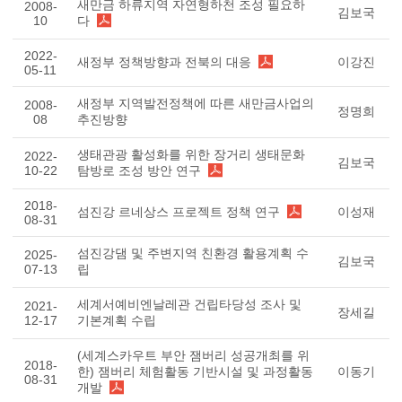
새만금 하류지역 자연형하천 조성 필요하
2008-
김보국
10
다
2022-
새정부 정책방향과 전북의 대응
이강진
05-11
새정부 지역발전정책에 따른 새만금사업의
2008-
정명희
08
추진방향
생태관광 활성화를 위한 장거리 생태문화
2022-
김보국
10-22
탐방로 조성 방안 연구
2018-
섬진강 르네상스 프로젝트 정책 연구
이성재
08-31
섬진강댐 및 주변지역 친환경 활용계획 수
2025-
김보국
07-13
립
세계서예비엔날레관 건립타당성 조사 및
2021-
장세길
12-17
기본계획 수립
(세계스카우트 부안 잼버리 성공개최를 위
2018-
한) 잼버리 체험활동 기반시설 및 과정활동
이동기
08-31
개발