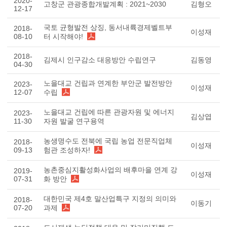
2020-
고창군 관광종합개발계획 : 2021~2030
김형오
12-17
국토 균형발전 상징, 동서내륙경제벨트부
2018-
이성재
08-10
터 시작해야!
2018-
김제시 인구감소 대응방안 수립연구
김동영
04-30
노을대교 건립과 연계한 부안군 발전방안
2023-
이성재
12-07
수립
노을대교 건립에 따른 관광자원 및 에너지
2023-
김상엽
11-30
자원 발굴 연구용역
농생명수도 전북에 국립 농업 전문직업체
2018-
이성재
09-13
험관 조성하자!
농촌중심지활성화사업의 배후마을 연계 강
2019-
이성재
07-31
화 방안
대한민국 제4호 말산업특구 지정의 의미와
2018-
이동기
07-20
과제