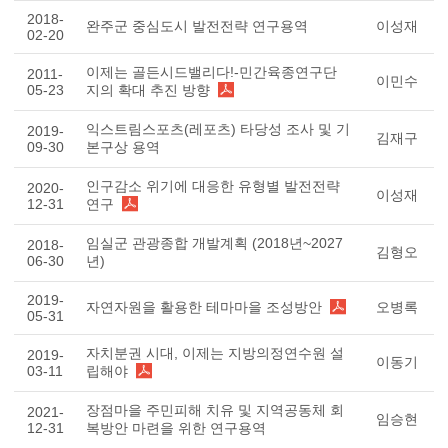
2018-
완주군 중심도시 발전전략 연구용역
이성재
02-20
이제는 골든시드밸리다!-민간육종연구단
2011-
이민수
05-23
지의 확대 추진 방향
익스트림스포츠(레포츠) 타당성 조사 및 기
2019-
김재구
09-30
본구상 용역
인구감소 위기에 대응한 유형별 발전전략
2020-
이성재
12-31
연구
임실군 관광종합 개발계획 (2018년~2027
2018-
김형오
06-30
년)
2019-
자연자원을 활용한 테마마을 조성방안
오병록
05-31
자치분권 시대, 이제는 지방의정연수원 설
2019-
이동기
03-11
립해야
장점마을 주민피해 치유 및 지역공동체 회
2021-
임승현
12-31
복방안 마련을 위한 연구용역