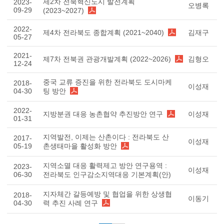
제2차 전북혁신도시 발전계획
2023-
오병록
09-29
(2023~2027)
2022-
제4차 전라북도 종합계획 (2021~2040)
김재구
05-27
2021-
제7차 전북권 관광개발계획 (2022~2026)
김형오
12-24
중국 교류 증진을 위한 전라북도 도시마케
2018-
이성재
04-30
팅 방안
2022-
지방분권 대응 농촌협약 추진방안 연구
이성재
01-31
지역발전, 이제는 산촌이다 : 전라북도 산
2017-
이성재
05-19
촌생태마을 활성화 방안
지역소멸 대응 활력제고 방안 연구용역 :
2023-
이성재
06-30
전라북도 인구감소지역대응 기본계획(안)
지자체간 갈등예방 및 협업을 위한 상생협
2018-
이동기
04-30
력 추진 사례 연구