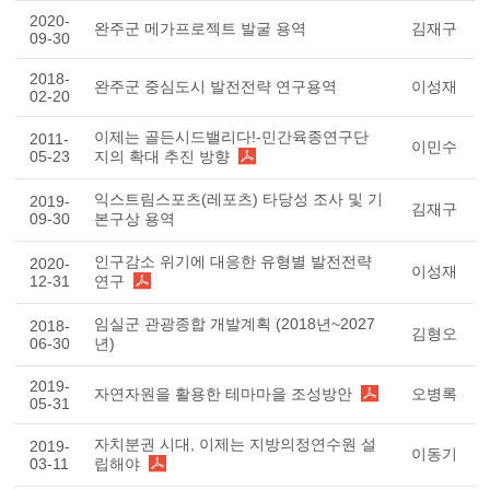
2020-
완주군 메가프로젝트 발굴 용역
김재구
09-30
2018-
완주군 중심도시 발전전략 연구용역
이성재
02-20
이제는 골든시드밸리다!-민간육종연구단
2011-
이민수
05-23
지의 확대 추진 방향
익스트림스포츠(레포츠) 타당성 조사 및 기
2019-
김재구
09-30
본구상 용역
인구감소 위기에 대응한 유형별 발전전략
2020-
이성재
12-31
연구
임실군 관광종합 개발계획 (2018년~2027
2018-
김형오
06-30
년)
2019-
자연자원을 활용한 테마마을 조성방안
오병록
05-31
자치분권 시대, 이제는 지방의정연수원 설
2019-
이동기
03-11
립해야