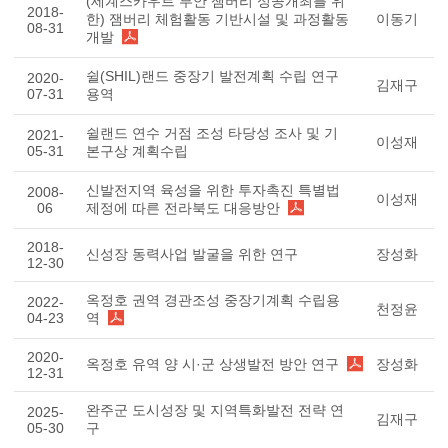
(세계스카우트 부안 잼버리 성공개최를 위
2018-
한) 잼버리 체험활동 기반시설 및 과정활동
이동기
08-31
개발
쉴(SHIL)랜드 중장기 발전계획 수립 연구
2020-
김재구
07-31
용역
쉴랜드 연수 거점 조성 타당성 조사 및 기
2021-
이성재
05-31
본구상 계획수립
신발전지역 육성을 위한 투자촉진 특별법
2008-
이성재
06
제정에 따른 전라북도 대응방안
2018-
신성장 동력사업 발굴을 위한 연구
장성화
12-30
옥정호 권역 경관조성 중장기계획 수립용
2022-
천정윤
04-23
역
2020-
옥정호 유역 양 시·군 상생발전 방안 연구
장성화
12-31
완주군 도시성장 및 지역특화발전 전략 연
2025-
김재구
05-30
구