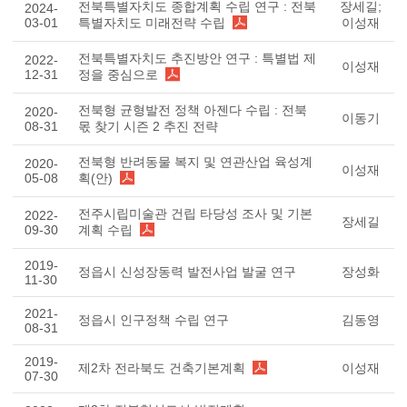
전북특별자치도 종합계획 수립 연구 : 전북
장세길;
2024-
03-01
특별자치도 미래전략 수립
이성재
전북특별자치도 추진방안 연구 : 특별법 제
2022-
이성재
12-31
정을 중심으로
전북형 균형발전 정책 아젠다 수립 : 전북
2020-
이동기
08-31
몫 찾기 시즌 2 추진 전략
전북형 반려동물 복지 및 연관산업 육성계
2020-
이성재
05-08
획(안)
전주시립미술관 건립 타당성 조사 및 기본
2022-
장세길
09-30
계획 수립
2019-
정읍시 신성장동력 발전사업 발굴 연구
장성화
11-30
2021-
정읍시 인구정책 수립 연구
김동영
08-31
2019-
제2차 전라북도 건축기본계획
이성재
07-30