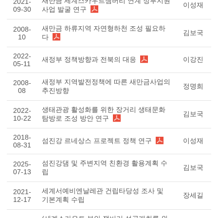
새만금 세계스카우트잼버리 연계 정부지원
2021-
이성재
09-30
사업 발굴 연구
새만금 하류지역 자연형하천 조성 필요하
2008-
김보국
10
다
2022-
새정부 정책방향과 전북의 대응
이강진
05-11
새정부 지역발전정책에 따른 새만금사업의
2008-
정명희
08
추진방향
생태관광 활성화를 위한 장거리 생태문화
2022-
김보국
10-22
탐방로 조성 방안 연구
2018-
섬진강 르네상스 프로젝트 정책 연구
이성재
08-31
섬진강댐 및 주변지역 친환경 활용계획 수
2025-
김보국
07-13
립
세계서예비엔날레관 건립타당성 조사 및
2021-
장세길
12-17
기본계획 수립