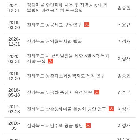
장점마을 주민피해 치유 및 지역공동체 회
2021-
임승현
12-31
복방안 마련을 위한 연구용역
2018-
전라북도 공공외교 구상연구
최윤규
03-30
2020-
전라북도 광역협력사업 발굴
이성재
12-31
전라북도 내 균형발전을 위한 5권 5축 특화
2020-
이성재
03-31
전략 구상
2018-
전라북도 농촌과소화정책지도 제작 연구
임승현
12-30
2018-
전라북도 무궁화 중심지 육성전략
김수은
05-18
2017-
전라북도 산촌생태마을 활성화 방안 연구
이성재
02-28
2010-
전라북도 서민주택 공급 방안
이성재
05
김수은;