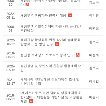
새만금 하류지역 자연형하천 조성 필요하
2008-
김보국
10
다
2022-
새정부 정책방향과 전북의 대응
이강진
05-11
새정부 지역발전정책에 따른 새만금사업의
2008-
정명희
08
추진방향
생태관광 활성화를 위한 장거리 생태문화
2022-
김보국
10-22
탐방로 조성 방안 연구
2018-
섬진강 르네상스 프로젝트 정책 연구
이성재
08-31
섬진강댐 및 주변지역 친환경 활용계획 수
2025-
김보국
07-13
립
세계서예비엔날레관 건립타당성 조사 및
2021-
장세길
12-17
기본계획 수립
(세계스카우트 부안 잼버리 성공개최를 위
2018-
한) 잼버리 체험활동 기반시설 및 과정활동
이동기
08-31
개발