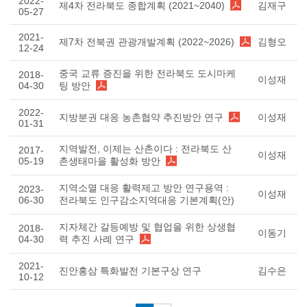
2022-
제4차 전라북도 종합계획 (2021~2040)
김재구
05-27
2021-
제7차 전북권 관광개발계획 (2022~2026)
김형오
12-24
중국 교류 증진을 위한 전라북도 도시마케
2018-
이성재
04-30
팅 방안
2022-
지방분권 대응 농촌협약 추진방안 연구
이성재
01-31
지역발전, 이제는 산촌이다 : 전라북도 산
2017-
이성재
05-19
촌생태마을 활성화 방안
지역소멸 대응 활력제고 방안 연구용역 :
2023-
이성재
06-30
전라북도 인구감소지역대응 기본계획(안)
지자체간 갈등예방 및 협업을 위한 상생협
2018-
이동기
04-30
력 추진 사례 연구
2021-
진안홍삼 특화발전 기본구상 연구
김수은
10-12