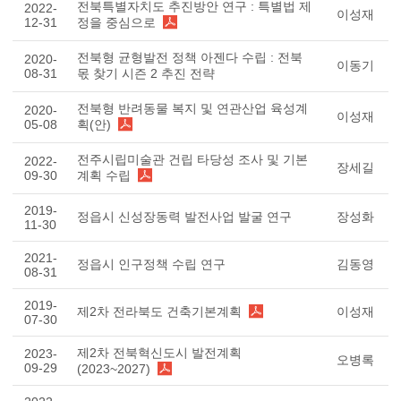
전북특별자치도 추진방안 연구 : 특별법 제
2022-
이성재
12-31
정을 중심으로
전북형 균형발전 정책 아젠다 수립 : 전북
2020-
이동기
08-31
몫 찾기 시즌 2 추진 전략
전북형 반려동물 복지 및 연관산업 육성계
2020-
이성재
05-08
획(안)
전주시립미술관 건립 타당성 조사 및 기본
2022-
장세길
09-30
계획 수립
2019-
정읍시 신성장동력 발전사업 발굴 연구
장성화
11-30
2021-
정읍시 인구정책 수립 연구
김동영
08-31
2019-
제2차 전라북도 건축기본계획
이성재
07-30
제2차 전북혁신도시 발전계획
2023-
오병록
09-29
(2023~2027)