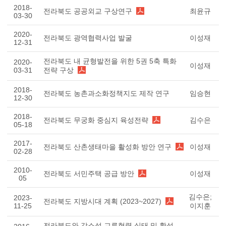
2018-
전라북도 공공외교 구상연구
최윤규
03-30
2020-
전라북도 광역협력사업 발굴
이성재
12-31
전라북도 내 균형발전을 위한 5권 5축 특화
2020-
이성재
03-31
전략 구상
2018-
전라북도 농촌과소화정책지도 제작 연구
임승현
12-30
2018-
전라북도 무궁화 중심지 육성전략
김수은
05-18
2017-
전라북도 산촌생태마을 활성화 방안 연구
이성재
02-28
2010-
전라북도 서민주택 공급 방안
이성재
05
김수은;
2023-
전라북도 지방시대 계획 (2023~2027)
11-25
이지훈
전라북도와 강소성 교류협력 실태 및 활성