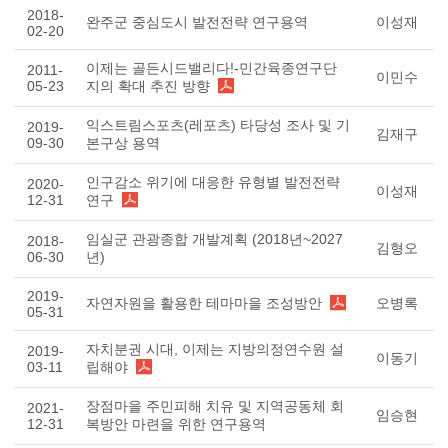
2018-
완주군 중심도시 발전전략 연구용역
이성재
02-20
이제는 골든시드밸리다!-민간육종연구단
2011-
이민수
05-23
지의 확대 추진 방향
익스트림스포츠(레포츠) 타당성 조사 및 기
2019-
김재구
09-30
본구상 용역
인구감소 위기에 대응한 유형별 발전전략
2020-
이성재
12-31
연구
임실군 관광종합 개발계획 (2018년~2027
2018-
김형오
06-30
년)
2019-
자연자원을 활용한 테마마을 조성방안
오병록
05-31
자치분권 시대, 이제는 지방의정연수원 설
2019-
이동기
03-11
립해야
장점마을 주민피해 치유 및 지역공동체 회
2021-
임승현
12-31
복방안 마련을 위한 연구용역