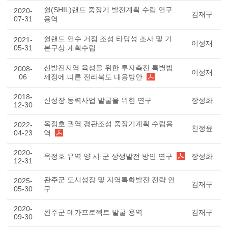
쉴(SHIL)랜드 중장기 발전계획 수립 연구
2020-
김재구
07-31
용역
쉴랜드 연수 거점 조성 타당성 조사 및 기
2021-
이성재
05-31
본구상 계획수립
신발전지역 육성을 위한 투자촉진 특별법
2008-
이성재
06
제정에 따른 전라북도 대응방안
2018-
신성장 동력사업 발굴을 위한 연구
장성화
12-30
옥정호 권역 경관조성 중장기계획 수립용
2022-
천정윤
04-23
역
2020-
옥정호 유역 양 시·군 상생발전 방안 연구
장성화
12-31
완주군 도시성장 및 지역특화발전 전략 연
2025-
김재구
05-30
구
2020-
완주군 메가프로젝트 발굴 용역
김재구
09-30