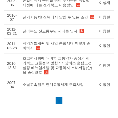
신발전지역 육성을 위한 투자촉진 특별법
2008-
이성재
06
제정에 따른 전라북도 대응방안
2010-
전기자동차! 전북에서 달릴 수 있는 조건
이창현
07
2011-
전라북도 신교통수단 시대를 열자
이창현
03-21
지역개발계획 및 사업 통합시대 이렇게 준
2011-
이창현
02-28
비하자
초고령사회에 대비한 교통약자 중심의 전
라북도 교통정책 방향 : 저상버스 운행노선
2010-
이창현
12-31
설정 매뉴얼개발 및 교통약자 조례제정(안)
을 중심으로
2007-
호남고속철도 연계교통체계 구축사업
이창현
04
1