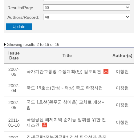
Results/Page
Authors/Record:
Showing results 2 to 16 of 16
Issue
Title
Author(s)
Date
2007-
국가기간교통망 수정계획(안) 검토의견
이창현
05
2007-
국도 19호선(안성～적상) 국도 확장사업
이창현
04
국도 1호선(완주군 삼례읍) 교차로 개선사
2007-
이창현
05
업
국립공원 해제지역 순기능 발휘를 위한 전
2011-
이창현
01-10
제조건
김제공항(전북권공항) 건설 필요성과 추진
2007-