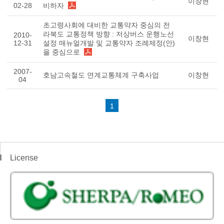
이창현
02-28
비하자
초고령사회에 대비한 교통약자 중심의 전
라북도 교통정책 방향 : 저상버스 운행노선
2010-
이창현
12-31
설정 매뉴얼개발 및 교통약자 조례제정(안)
을 중심으로
2007-
호남고속철도 연계교통체계 구축사업
이창현
04
1
License