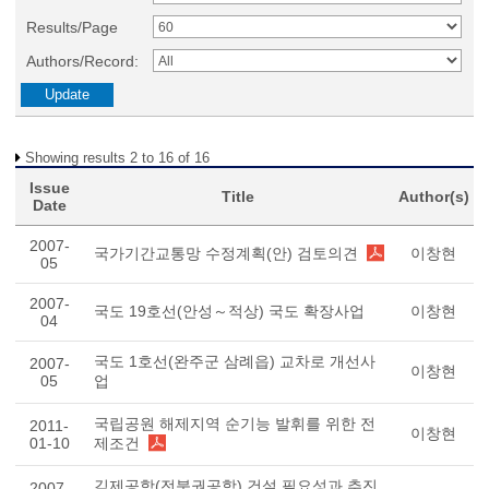
Results/Page
Authors/Record:
Showing results 2 to 16 of 16
Issue
Title
Author(s)
Date
2007-
국가기간교통망 수정계획(안) 검토의견
이창현
05
2007-
국도 19호선(안성～적상) 국도 확장사업
이창현
04
국도 1호선(완주군 삼례읍) 교차로 개선사
2007-
이창현
05
업
국립공원 해제지역 순기능 발휘를 위한 전
2011-
이창현
01-10
제조건
김제공항(전북권공항) 건설 필요성과 추진
2007-