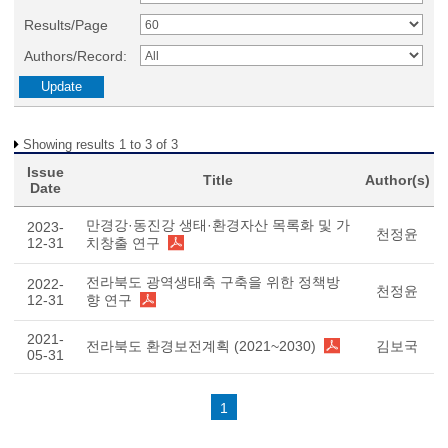
Results/Page
Authors/Record:
Showing results 1 to 3 of 3
Issue
Title
Author(s)
Date
만경강·동진강 생태·환경자산 목록화 및 가
2023-
천정윤
12-31
치창출 연구
전라북도 광역생태축 구축을 위한 정책방
2022-
천정윤
12-31
향 연구
2021-
전라북도 환경보전계획 (2021~2030)
김보국
05-31
1