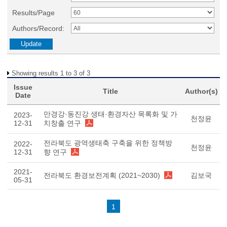
Results/Page
Authors/Record:
Showing results 1 to 3 of 3
Issue
Title
Author(s)
Date
만경강·동진강 생태·환경자산 목록화 및 가
2023-
천정윤
12-31
치창출 연구
전라북도 광역생태축 구축을 위한 정책방
2022-
천정윤
12-31
향 연구
2021-
전라북도 환경보전계획 (2021~2030)
김보국
05-31
1