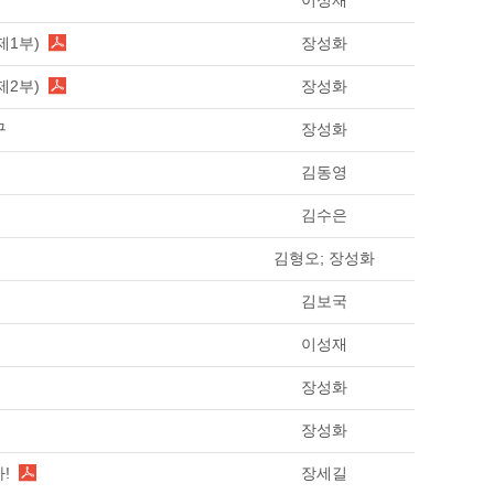
이성재
제1부)
장성화
제2부)
장성화
구
장성화
김동영
김수은
김형오; 장성화
김보국
이성재
장성화
장성화
!
장세길