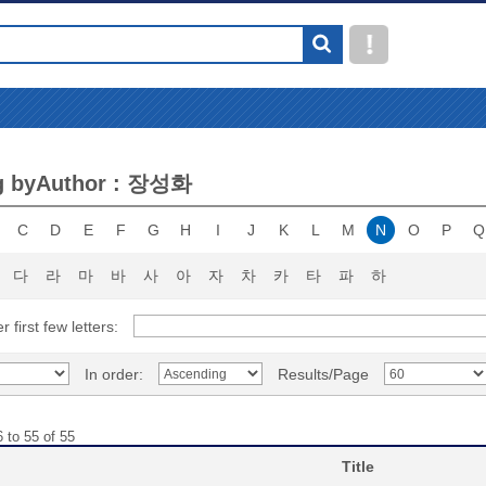
g byAuthor : 장성화
C
D
E
F
G
H
I
J
K
L
M
N
O
P
Q
다
라
마
바
사
아
자
차
카
타
파
하
r first few letters:
In order:
Results/Page
 to 55 of 55
Title