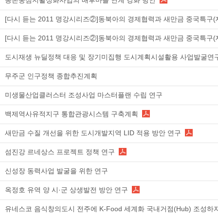
농촌중심지활성화사업의 배후마을 연계 강화 방안
[다시 듣는 2011 명강시리즈②]동북아의 경제협력과 새만금 중국특구(
[다시 듣는 2011 명강시리즈②]동북아의 경제협력과 새만금 중국특구(
도시재생 뉴딜정책 대응 및 장기미집행 도시계획시설활용 사업발굴연
무주군 인구정책 종합추진계획
미생물산업클러스터 조성사업 마스터플랜 수립 연구
백제역사유적지구 통합관광시스템 구축계획
새만금 수질 개선을 위한 도시개발지역 LID 적용 방안 연구
섬진강 르네상스 프로젝트 정책 연구
신성장 동력사업 발굴을 위한 연구
옥정호 유역 양 시·군 상생발전 방안 연구
유네스코 음식창의도시 전주에 K-Food 세계화 국내거점(Hub) 조성하자