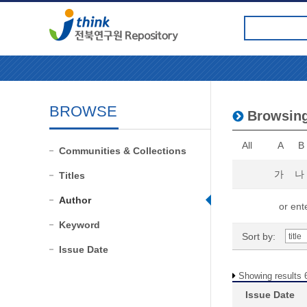
BROWSE
Browsin
All
A
B
Communities & Collections
가
나
Titles
Author
or ente
Keyword
Sort by:
Issue Date
Showing results 6
Issue Date