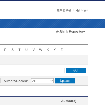
전북연구원
Login
Jthink Repository
R
S
T
U
V
W
X
Y
Z
Authors/Record:
Author(s)