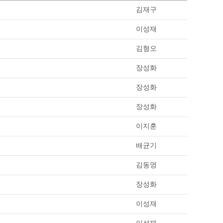
김재구
이성재
김형오
장성화
장성화
장성화
이지훈
배균기
김동영
장성화
이성재