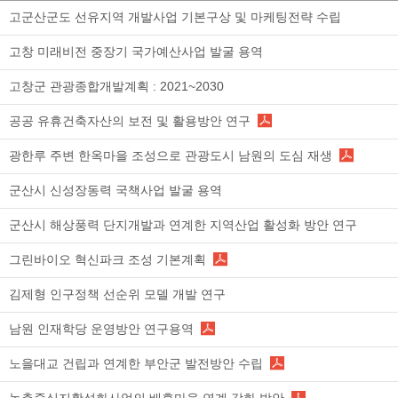
고군산군도 선유지역 개발사업 기본구상 및 마케팅전략 수립
고창 미래비전 중장기 국가예산사업 발굴 용역
고창군 관광종합개발계획 : 2021~2030
공공 유휴건축자산의 보전 및 활용방안 연구
광한루 주변 한옥마을 조성으로 관광도시 남원의 도심 재생
군산시 신성장동력 국책사업 발굴 용역
군산시 해상풍력 단지개발과 연계한 지역산업 활성화 방안 연구
그린바이오 혁신파크 조성 기본계획
김제형 인구정책 선순위 모델 개발 연구
남원 인재학당 운영방안 연구용역
노을대교 건립과 연계한 부안군 발전방안 수립