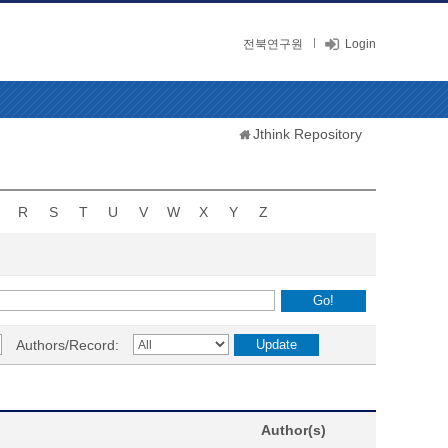
전북연구원
Login
Jthink Repository
R
S
T
U
V
W
X
Y
Z
Authors/Record:
Author(s)