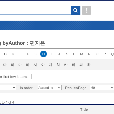
g byAuthor : 편지은
C
D
E
F
G
H
I
J
K
L
M
N
O
P
Q
다
라
마
바
사
아
자
차
카
타
파
하
r first few letters:
In order:
Results/Page
 to 4 of 4
Title