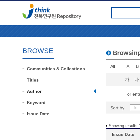
BROWSE
Browsin
All
A
B
Communities & Collections
가
나
Titles
Author
or ente
Keyword
Sort by:
Issue Date
Showing results 1
Issue Date