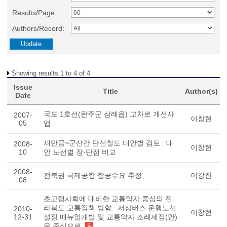
Results/Page
Authors/Record:
Showing results 1 to 4 of 4
Issue
Title
Author(s)
Date
국도 1호선(완주군 삼례읍) 교차로 개선사
2007-
이창현
05
업
새만금~군산간 단선철도 대안별 검토 : 대
2008-
이창현
10
안 노선별 장·단점 비교
2008-
전북권 국제공항 항공수요 추정
이강진
08
초고령사회에 대비한 교통약자 중심의 전
라북도 교통정책 방향 : 저상버스 운행노선
2010-
이창현
12-31
설정 매뉴얼개발 및 교통약자 조례제정(안)
을 중심으로