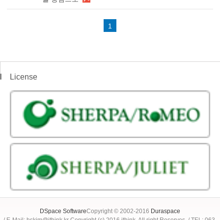
1
License
DSpace Software
Copyright © 2002-2016
Duraspace
/ E-Mail: hskim@jthink.kr Copyright (c) 2016 jthink. All right Reserves. / TEL: 063-