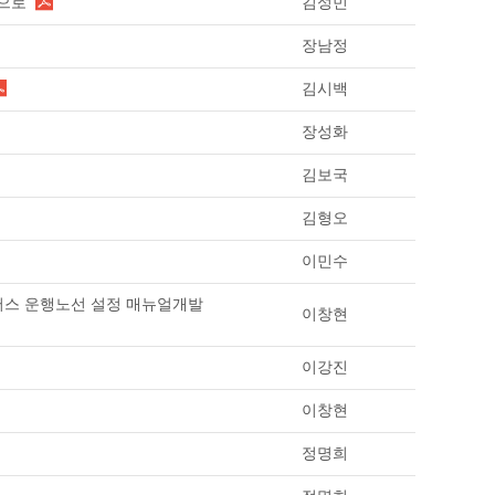
으로
김성민
장남정
김시백
장성화
김보국
김형오
이민수
버스 운행노선 설정 매뉴얼개발
이창현
이강진
이창현
정명희