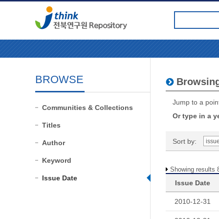
BROWSE
Browsing
Jump to a point
Communities & Collections
Or type in a y
Titles
Sort by:
Author
Keyword
Showing results 
Issue Date
Issue Date
2010-12-31