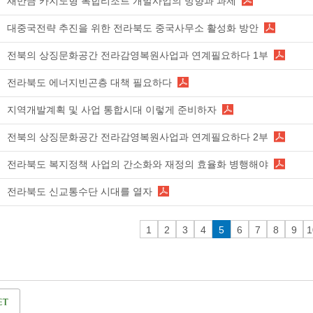
새만금 카지노형 복합리조트 개발사업의 방향과 과제
대중국전략 추진을 위한 전라북도 중국사무소 활성화 방안
전북의 상징문화공간 전라감영복원사업과 연계필요하다 1부
전라북도 에너지빈곤층 대책 필요하다
지역개발계획 및 사업 통합시대 이렇게 준비하자
전북의 상징문화공간 전라감영복원사업과 연계필요하다 2부
전라북도 복지정책 사업의 간소화와 재정의 효율화 병행해야
전라북도 신교통수단 시대를 열자
1
2
3
4
5
6
7
8
9
1