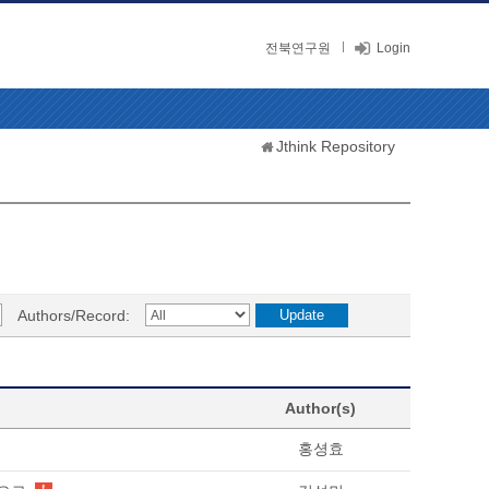
전북연구원
Login
Jthink Repository
Authors/Record:
Author(s)
홍셩효