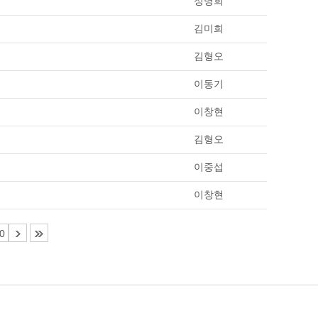
정명희
김미희
김형오
이동기
이창현
김형오
이중섭
이창현
0