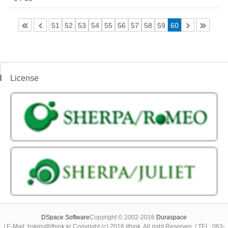
51
52
53
54
55
56
57
58
59
60
License
DSpace Software
Copyright © 2002-2016
Duraspace
/ E-Mail: hskim@jthink.kr Copyright (c) 2016 jthink. All right Reserves. / TEL: 063-