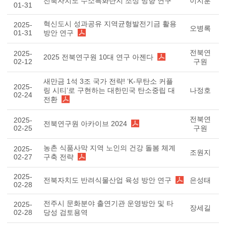
전북자치도 수소특화단지 조성 방향 연구
이지훈
01-31
혁신도시 성과공유 지역균형발전기금 활용
2025-
오병록
01-31
방안 연구
전북연
2025-
2025 전북연구원 10대 연구 아젠다
02-12
구원
새만금 1석 3조 국가 전략! ‘K-무탄소 커플
2025-
링 시티’로 구현하는 대한민국 탄소중립 대
나정호
02-24
전환
전북연
2025-
전북연구원 아카이브 2024
02-25
구원
농촌 식품사막 지역 노인의 건강 돌봄 체계
2025-
조원지
02-27
구축 전략
2025-
전북자치도 반려식물산업 육성 방안 연구
은성태
02-28
전주시 문화분야 출연기관 운영방안 및 타
2025-
장세길
02-28
당성 검토용역