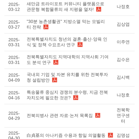
새만금 트라이포트 커뮤니티 플랫폼으로
2025-
나정호
03-12
관문형 복합물류의 새 지평을 열자!
"30분 농촌생활권" 지방소멸 막는 모빌리
2025-
김상엽
03-27
티 전략
전북특별자치도 청년의 결혼·출산·양육 인
2025-
이주연
03-31
식 및 정책 수요조사 연구
전북특별자치도 지역대학의 지역사회 기여
2025-
김수은
03-31
도 분석 연구
국내외 기업 및 자본 유치를 위한 전북투자
2025-
김시백
04-09
청 설립방안
특송물류 중심지 경쟁의 분수령, 지금 전북
2025-
나정호
04-16
자치도에 필요한 것은?
전북학
2025-
전북의병사 관련 자료·논저 목록집
연구센
04-29
터
2025-
白貞基의 아나키즘 수용과 항일 의열활동
김명섭
04-30