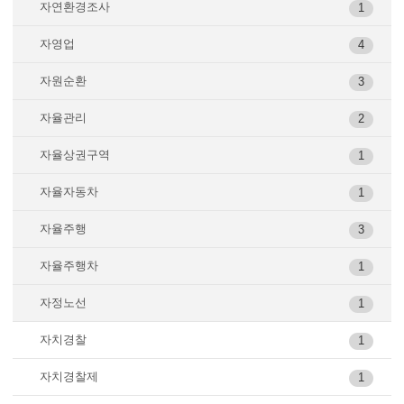
자연환경조사
1
자영업
4
자원순환
3
자율관리
2
자율상권구역
1
자율자동차
1
자율주행
3
자율주행차
1
자정노선
1
자치경찰
1
자치경찰제
1