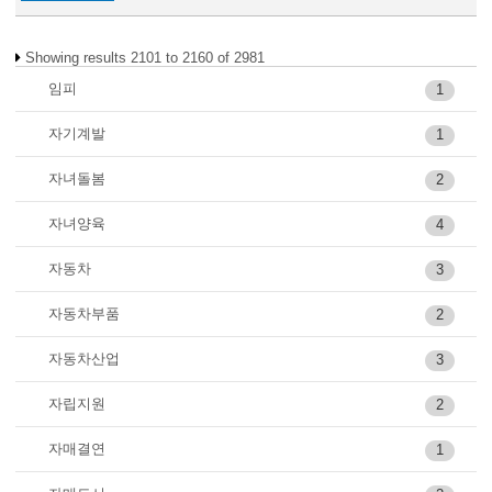
Showing results 2101 to 2160 of 2981
임피
1
자기계발
1
자녀돌봄
2
자녀양육
4
자동차
3
자동차부품
2
자동차산업
3
자립지원
2
자매결연
1