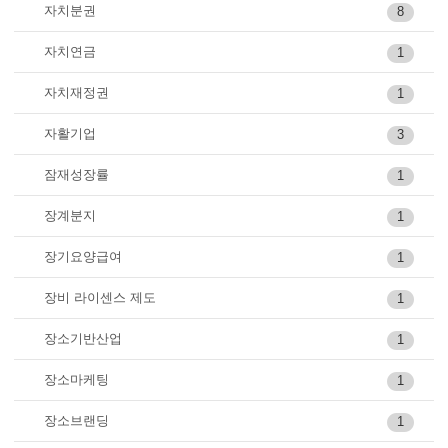
자치분권
8
자치연금
1
자치재정권
1
자활기업
3
잠재성장률
1
장계분지
1
장기요양급여
1
장비 라이센스 제도
1
장소기반산업
1
장소마케팅
1
장소브랜딩
1