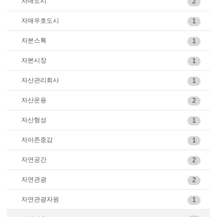
자매도시
2
자매우호도시
1
자본스톡
1
자본시장
1
자산관리회사
1
자산운용
2
자산형성
1
자아존중감
1
자연공간
2
자연관광
2
자연관광자원
1