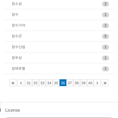
장소성
2
장수
1
장수가야
2
장수군
5
장수산업
1
장쑤성
1
장애유형
1
31
32
33
34
35
36
37
38
39
40
License