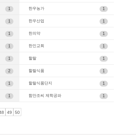
한우농가
1
1
한우산업
1
1
한의약
1
1
한인교회
1
1
할랄
1
1
할랄식품
2
1
할랄식품단지
1
1
함안조씨 제학공파
1
1
48
49
50