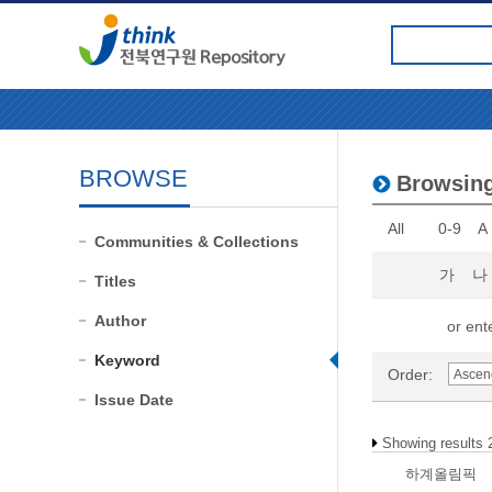
BROWSE
Browsing
All
0-9
A
Communities & Collections
가
나
Titles
Author
or ente
Keyword
Order:
Issue Date
Showing results 
하계올림픽