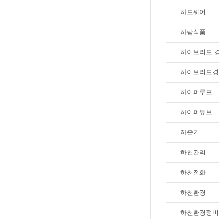
하드웨어
하람식품
하이브리드 
하이브리드경
하이퍼루프
하이퍼튜브
하준기
하천관리
하천정화
하천환경
하천환경정비