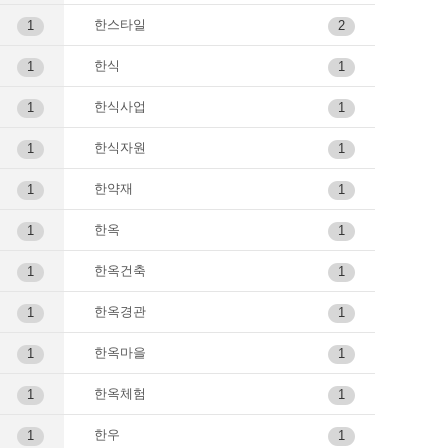
한스타일
1
2
한식
1
1
한식사업
1
1
한식자원
1
1
한약재
1
1
한옥
1
1
한옥건축
1
1
한옥경관
1
1
한옥마을
1
1
한옥체험
1
1
한우
1
1