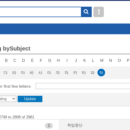
 bySubject
B
C
D
E
F
G
H
I
J
K
L
M
N
O
P
다
라
마
바
사
아
자
차
카
타
파
하
r first few letters:
2749 to 2808 of 2981
학업중단
1