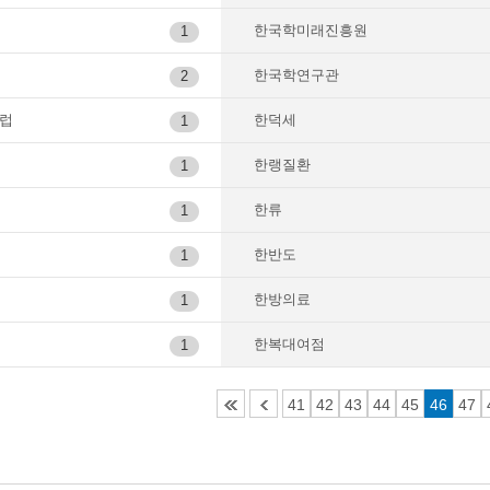
한국학미래진흥원
1
한국학연구관
2
럽
한덕세
1
한랭질환
1
한류
1
한반도
1
한방의료
1
한복대여점
1
41
42
43
44
45
46
47