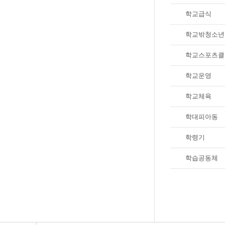
학교급식
학교밖청소년
학교스포츠클
학교운영
학교체육
학대피아동
학령기
학습공동체