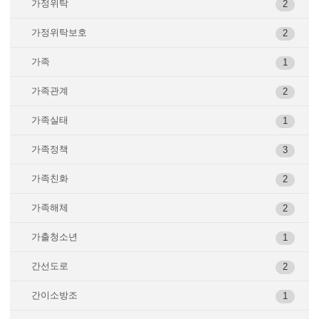
가정위탁
2
가정위탁보호
2
가족
1
가족관계
2
가족실태
1
가족정책
3
가족친화
2
가족해체
2
가출청소년
1
간선도로
2
간이소방조
1