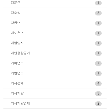
강문주
1
강소성
3
강한년
1
개도천년
1
개별입지
1
개인용항공기
1
거버넌스
7
거번넌스
1
거시경제
4
거시계량
3
거시계량경제
2