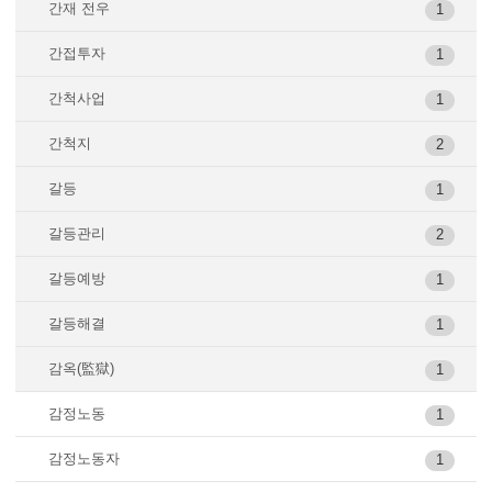
간재 전우
1
간접투자
1
간척사업
1
간척지
2
갈등
1
갈등관리
2
갈등예방
1
갈등해결
1
감옥(監獄)
1
감정노동
1
감정노동자
1