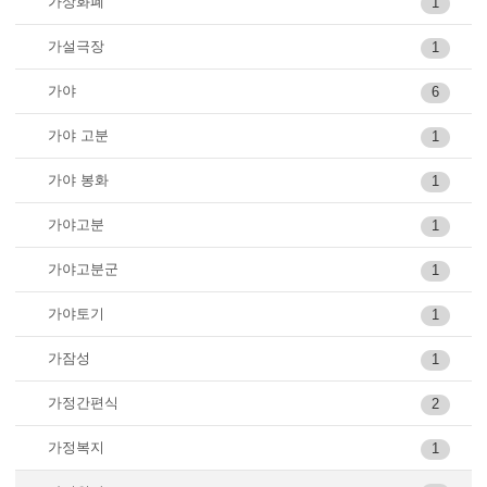
가상화폐
1
가설극장
1
가야
6
가야 고분
1
가야 봉화
1
가야고분
1
가야고분군
1
가야토기
1
가잠성
1
가정간편식
2
가정복지
1