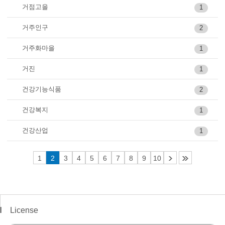
거점고을
1
거주인구
2
거주화마을
1
거진
1
건강기능식품
2
건강복지
1
건강산업
1
1
2
3
4
5
6
7
8
9
10
License