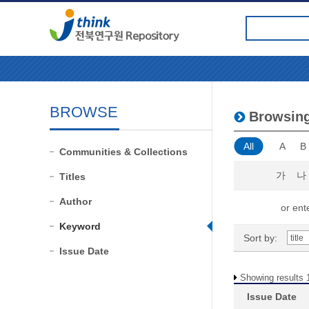
BROWSE
Browsin
All
A
B
Communities & Collections
가
나
Titles
Author
or ente
Keyword
Sort by:
Issue Date
Showing results 1
Issue Date