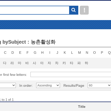
g bySubject : 농촌활성화
C
D
E
F
G
H
I
J
K
L
M
N
O
P
Q
다
라
마
바
사
아
자
차
카
타
파
하
r first few letters:
In order:
Results/Page
 to 1 of 1
Title