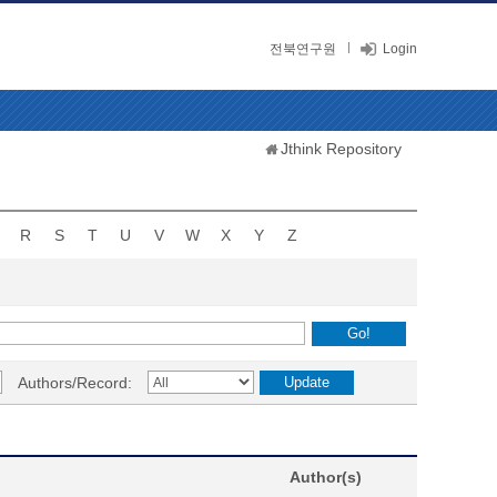
전북연구원
Login
Jthink Repository
R
S
T
U
V
W
X
Y
Z
Authors/Record:
Author(s)