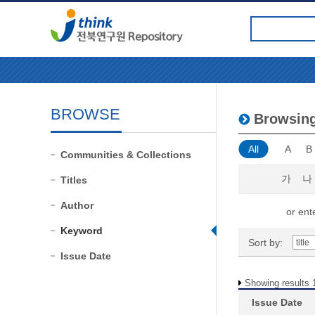
BROWSE
Browsin
All
A
B
Communities & Collections
가
나
Titles
Author
or ente
Keyword
Sort by:
Issue Date
Showing results 1
Issue Date