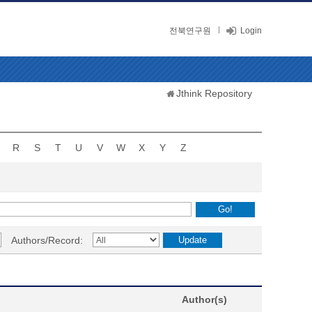
전북연구원
Login
Jthink Repository
R
S
T
U
V
W
X
Y
Z
Authors/Record:
Author(s)