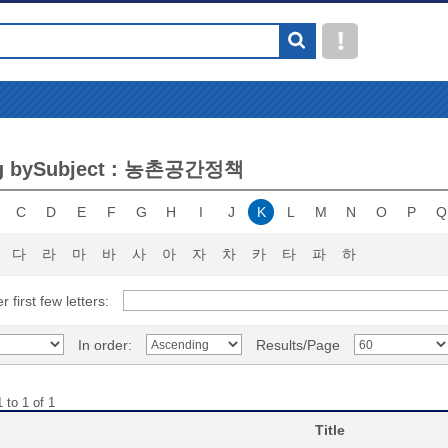
g bySubject : 농촌공간정책
C
D
E
F
G
H
I
J
K
L
M
N
O
P
Q
다
라
마
바
사
아
자
차
카
타
파
하
r first few letters:
In order:
Results/Page
 to 1 of 1
Title