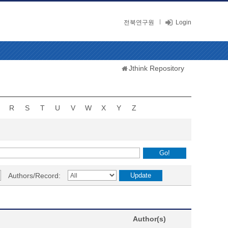
전북연구원
Login
Jthink Repository
R
S
T
U
V
W
X
Y
Z
Authors/Record:
Author(s)