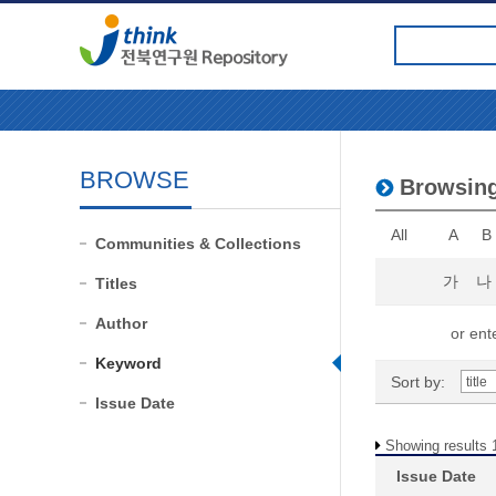
BROWSE
Browsin
All
A
B
Communities & Collections
가
나
Titles
Author
or ente
Keyword
Sort by:
Issue Date
Showing results 1
Issue Date