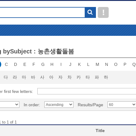
g bySubject : 농촌생활돌봄
C
D
E
F
G
H
I
J
K
L
M
N
O
P
Q
다
라
마
바
사
아
자
차
카
타
파
하
r first few letters:
In order:
Results/Page
 to 1 of 1
Title