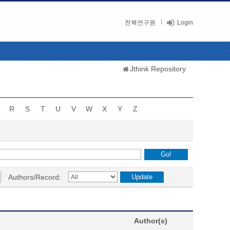
전북연구원
Login
Jthink Repository
R
S
T
U
V
W
X
Y
Z
Authors/Record:
Author(s)