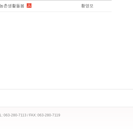
득·농촌생활돌봄
황영모
 TEL: 063-280-7113 / FAX: 063-280-7119