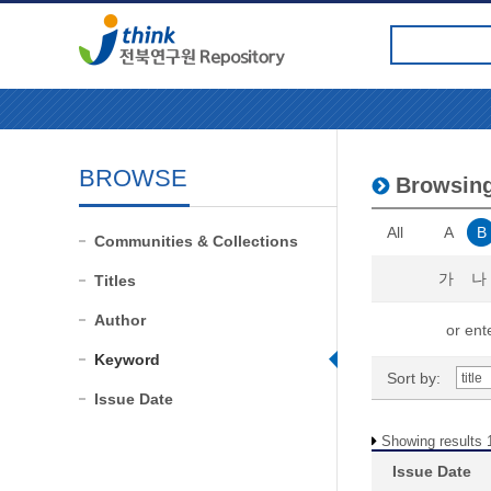
BROWSE
Browsin
All
A
B
Communities & Collections
가
나
Titles
Author
or ente
Keyword
Sort by:
Issue Date
Showing results 1
Issue Date