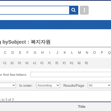
g bySubject : 복지자원
C
D
E
F
G
H
I
J
K
L
M
N
O
P
Q
다
라
마
바
사
아
자
차
카
타
파
하
r first few letters:
In order:
Results/Page
 to 3 of 3
Title