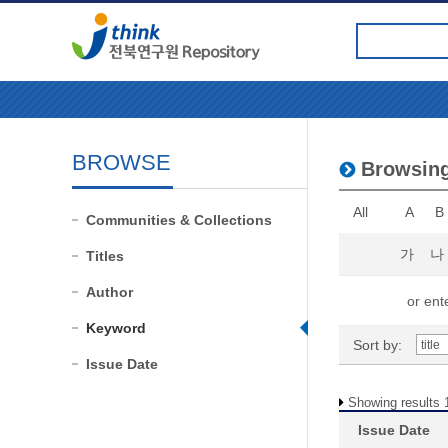
BROWSE
Browsin
All
A
B
Communities & Collections
가
나
Titles
Author
or ente
Keyword
Sort by:
Issue Date
Showing results 1
Issue Date