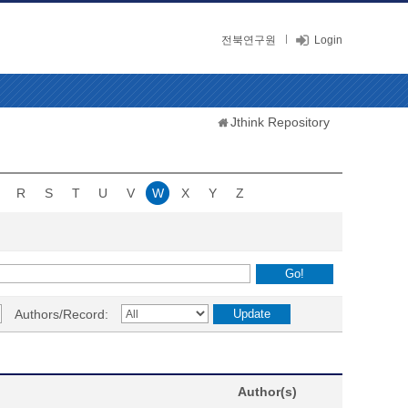
전북연구원
Login
Jthink Repository
R
S
T
U
V
W
X
Y
Z
Authors/Record:
Author(s)