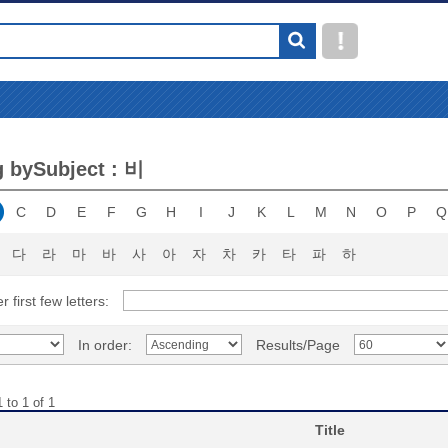
 bySubject : 비
C
D
E
F
G
H
I
J
K
L
M
N
O
P
Q
다
라
마
바
사
아
자
차
카
타
파
하
r first few letters:
In order:
Results/Page
 to 1 of 1
Title