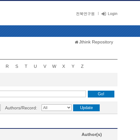
전북연구원
Login
Jthink Repository
R
S
T
U
V
W
X
Y
Z
Authors/Record:
Author(s)