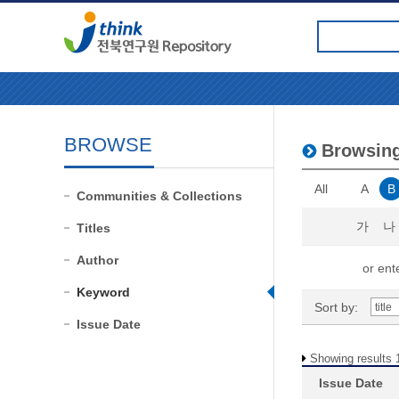
BROWSE
Browsing
All
A
B
Communities & Collections
가
나
Titles
Author
or ente
Keyword
Sort by:
Issue Date
Showing results 1
Issue Date