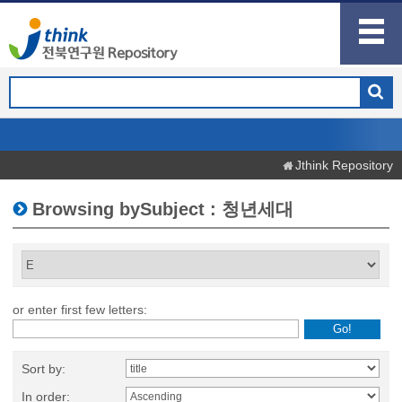
Jthink Repository
Browsing bySubject : 청년세대
or enter first few letters:
Sort by:
In order: