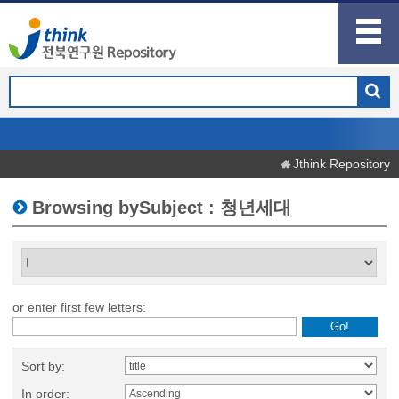
Jthink Repository
Browsing bySubject : 청년세대
or enter first few letters:
Sort by:
In order: