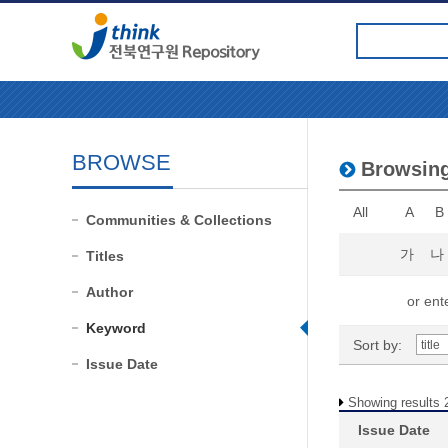
BROWSE
Browsin
All
A
B
Communities & Collections
가
나
Titles
Author
or ente
Keyword
Sort by:
Issue Date
Showing results 2
Issue Date