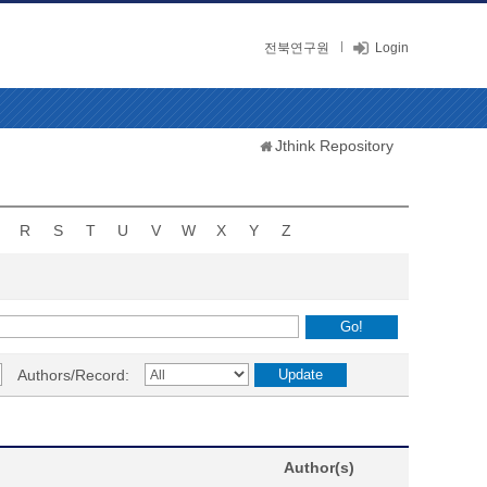
전북연구원
Login
Jthink Repository
R
S
T
U
V
W
X
Y
Z
Authors/Record:
Author(s)