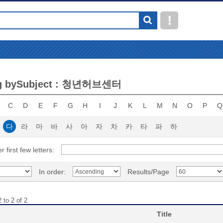
g bySubject : 청년허브센터
C
D
E
F
G
H
I
J
K
L
M
N
O
P
Q
다
라
마
바
사
아
자
차
카
타
파
하
r first few letters:
In order:
Results/Page
 to 2 of 2
Title