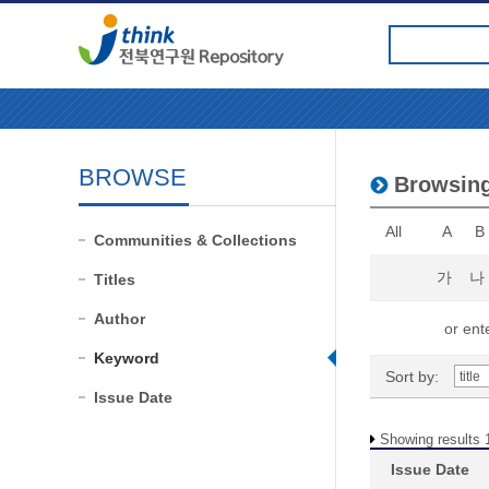
BROWSE
Browsin
All
A
B
Communities & Collections
가
나
Titles
Author
or ente
Keyword
Sort by:
Issue Date
Showing results 1
Issue Date