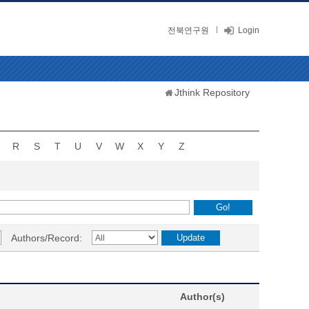
전북연구원
Login
Jthink Repository
R
S
T
U
V
W
X
Y
Z
Authors/Record:
Author(s)