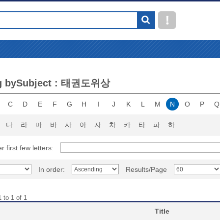
g bySubject : 태권도위상
C
D
E
F
G
H
I
J
K
L
M
N
O
P
Q
다
라
마
바
사
아
자
차
카
타
파
하
r first few letters:
In order:
Results/Page
 to 1 of 1
Title