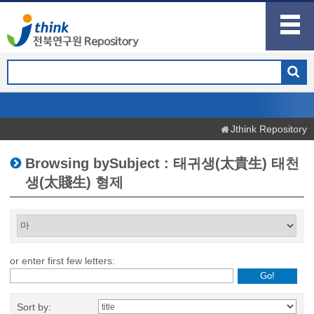
Jthink Repository
Browsing bySubject : 태귀생(太貴生) 태천
생(太賤生) 형제
or enter first few letters:
Sort by: