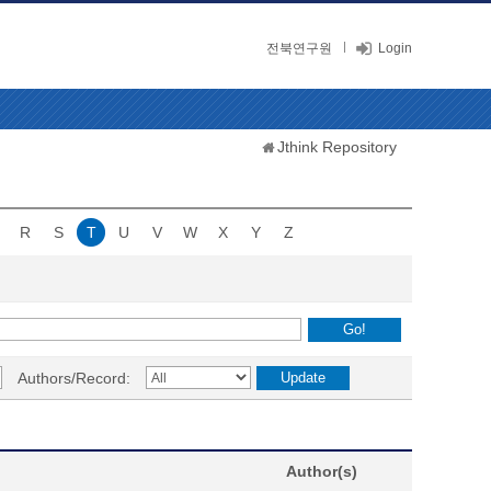
전북연구원
Login
Jthink Repository
R
S
T
U
V
W
X
Y
Z
Authors/Record:
Author(s)