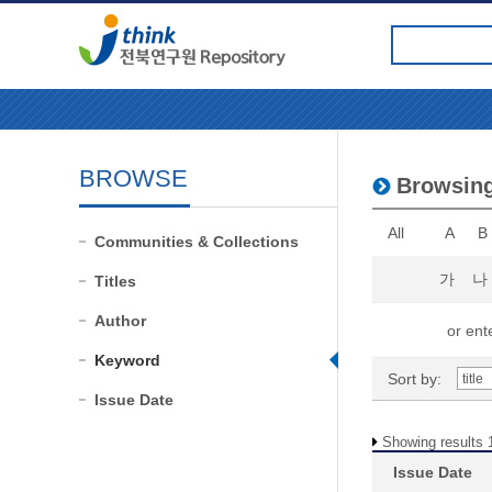
BROWSE
Browsi
All
A
B
Communities & Collections
가
나
Titles
Author
or ente
Keyword
Sort by:
Issue Date
Showing results 1
Issue Date