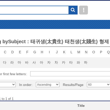
ng bySubject : 태귀생(太貴生) 태천생(太賤生) 형제
C
D
E
F
G
H
I
J
K
L
M
N
O
P
Q
다
라
마
바
사
아
자
차
카
타
파
하
r first few letters:
In order:
Results/Page
 to 1 of 1
Title